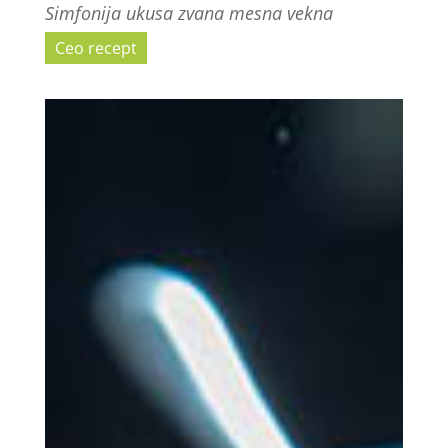
Simfonija ukusa zvana mesna vekna
Ceo recept