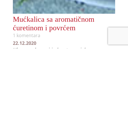
Mućkalica sa aromatičnom
ćuretinom i povrćem
1 komentara
22.12.2020
Ukusno, slasno i jednostavno jelo sa
ćuretinom na malo drugačiji način
Ceo recept