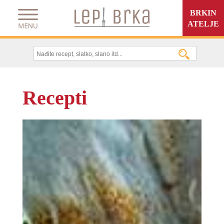
BRKIN
ATELJE
Recepti