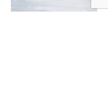
Musaka od tikvica sa koprivom
bez mesa
0 komentara
16.06.2022
Sezona koprive traje, tako da ne odustajem.
Zbog toga musaka.
Ceo recept