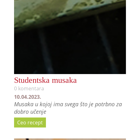
Studentska musaka
0 komentara
10.04.2023.
Musaka u kojoj ima svega što je potrbno za
dobro učenje
Ceo recept