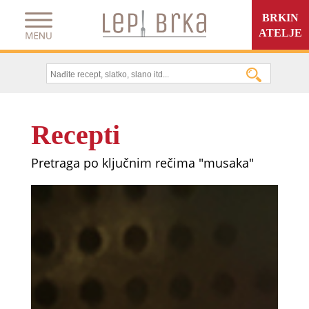
BRKIN
ATELJE
Recepti
Pretraga po ključnim rečima "musaka"