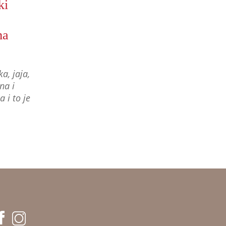
ki
ma
a, jaja,
na i
a i to je