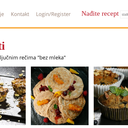
Nađite recept
je
Kontakt
Login/Register
i
ključnim rečima "bez mleka"