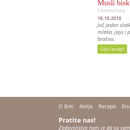
Musli bisk
0 komentara
18.10.2018
Još jedan slat
mleka, jaja i 
brašna.
Ceo recept
O Brki
Atelje
Recepti
Emi
Pratite nas!
Zadovoljstvo nam je da sa vam