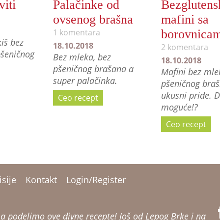
viti
Palačinke od
Bezglutens
ovsenog brašna
mafini sa
1 komentara
borovnica
kiš bez
18.10.2018
2 komentara
pšeničnog
Bez mleka, bez
18.10.2018
pšeničnog brašana a
Mafini bez mlek
super palačinka.
pšeničnog braš
ukusni pride. D
Ceo recept
moguće!?
Ceo recept
sije
Kontakt
Login/Register
a podelimo ove divne recepte!
Još od Lepog Brke i na